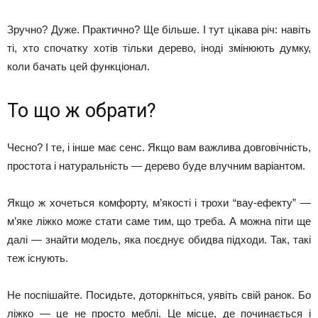
Зручно? Дуже. Практично? Ще більше. І тут цікава річ: навіть
ті, хто спочатку хотів тільки дерево, іноді змінюють думку,
коли бачать цей функціонал.
То що ж обрати?
Чесно? І те, і інше має сенс. Якщо вам важлива довговічність,
простота і натуральність — дерево буде влучним варіантом.
Якщо ж хочеться комфорту, м’якості і трохи “вау-ефекту” —
м’яке ліжко може стати саме тим, що треба. А можна піти ще
далі — знайти модель, яка поєднує обидва підходи. Так, такі
теж існують.
Не поспішайте. Посидьте, доторкніться, уявіть свій ранок. Бо
ліжко — це не просто меблі. Це місце, де починається і