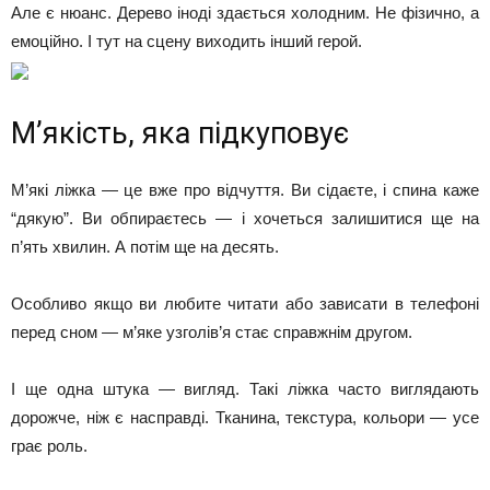
Але є нюанс. Дерево іноді здається холодним. Не фізично, а
емоційно. І тут на сцену виходить інший герой.
М’якість, яка підкуповує
М’які ліжка — це вже про відчуття. Ви сідаєте, і спина каже
“дякую”. Ви обпираєтесь — і хочеться залишитися ще на
п’ять хвилин. А потім ще на десять.
Особливо якщо ви любите читати або зависати в телефоні
перед сном — м’яке узголів’я стає справжнім другом.
І ще одна штука — вигляд. Такі ліжка часто виглядають
дорожче, ніж є насправді. Тканина, текстура, кольори — усе
грає роль.