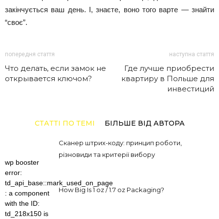
закінчується ваш день. І, знаєте, воно того варте — знайти
“своє”.
попередня стаття
наступна стаття
Что делать, если замок не
Где лучше приобрести
открывается ключом?
квартиру в Польше для
инвестиций
СТАТТІ ПО ТЕМІ
БІЛЬШЕ ВІД АВТОРА
Сканер штрих-коду: принцип роботи,
різновиди та критерії вибору
wp booster
error:
td_api_base::mark_used_on_page
How Big Is 1 oz / 1.7 oz Packaging?
: a component
with the ID:
td_218x150 is