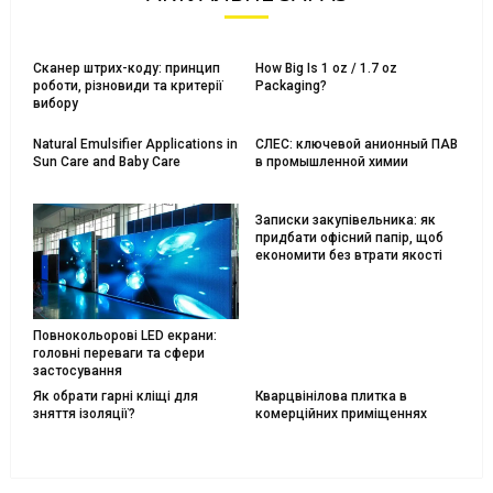
Сканер штрих-коду: принцип
How Big Is 1 oz / 1.7 oz
роботи, різновиди та критерії
Packaging?
вибору
Natural Emulsifier Applications in
СЛЕС: ключевой анионный ПАВ
Sun Care and Baby Care
в промышленной химии
Записки закупівельника: як
придбати офісний папір, щоб
економити без втрати якості
Повнокольорові LED екрани:
головні переваги та сфери
застосування
Як обрати гарні кліщі для
Кварцвінілова плитка в
зняття ізоляції?
комерційних приміщеннях