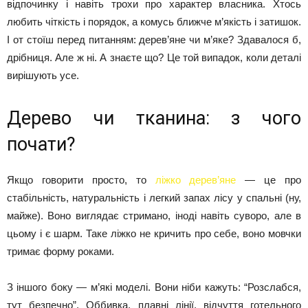
відпочинку і навіть трохи про характер власника. Хтось
любить чіткість і порядок, а комусь ближче м’якість і затишок.
І от стоїш перед питанням: дерев’яне чи м’яке? Здавалося б,
дрібниця. Але ж ні. А знаєте що? Це той випадок, коли деталі
вирішують усе.
Дерево чи тканина: з чого
почати?
Якщо говорити просто, то
ліжко дерев’яне
— це про
стабільність, натуральність і легкий запах лісу у спальні (ну,
майже). Воно виглядає стримано, іноді навіть суворо, але в
цьому і є шарм. Таке ліжко не кричить про себе, воно мовчки
тримає форму роками.
З іншого боку — м’які моделі. Вони ніби кажуть: “Розслабся,
тут безпечно”. Оббивка, плавні лінії, відчуття готельного