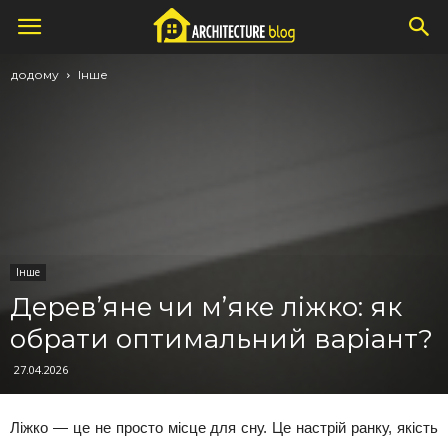
додому
Інше
Інше
Дерев’яне чи м’яке ліжко: як
обрати оптимальний варіант?
27.04.2026
Ліжко — це не просто місце для сну. Це настрій ранку, якість