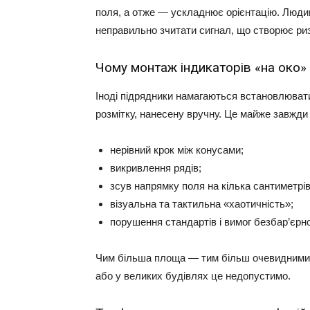
поля, а отже — ускладнює орієнтацію. Людин
неправильно зчитати сигнал, що створює риз
Чому монтаж індикаторів «на око»
Іноді підрядники намагаються встановлювати
розмітку, нанесену вручну. Це майже завжди
нерівний крок між конусами;
викривлення рядів;
зсув напрямку поля на кілька сантиметрів
візуальна та тактильна «хаотичність»;
порушення стандартів і вимог безбар’єрно
Чим більша площа — тим більш очевидними с
або у великих будівлях це недопустимо.