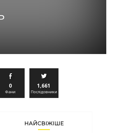
ь
0
1,661
Фани
Послідовники
НАЙСВІЖІШЕ