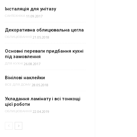
Інсталяція для унітазу
11.09.2017
САНТЕХНІКА
Декоративна облицювальна цегла
21.05.2018
ОБЛИЦЮВАННЯ
Основні переваги придбання кухні
під замовлення
26.08.2017
ДЛЯ КУХНІ
Вінілові наклейки
28.05.2018
ВСЕ ДЛЯ ДОМУ
Укладання ламінату і всі тонкощі
цієї роботи
22.04.2019
ОБЛИЦЮВАННЯ