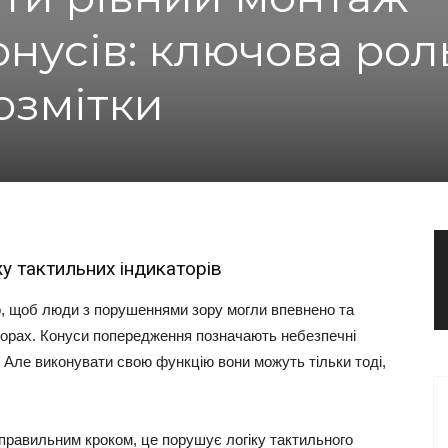
онусів: ключова рол
озмітки
у тактильних індикаторів
о, щоб люди з порушеннями зору могли впевнено та
торах. Конуси попередження позначають небезпечні
и. Але виконувати свою функцію вони можуть тільки тоді,
правильним кроком, це порушує логіку тактильного