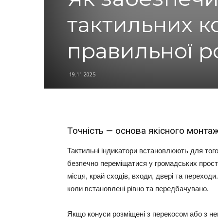
тактильних к
правильної р
19.11.2025
Точність — основа якісного монтаж
Тактильні індикатори встановлюють для тог
безпечно переміщатися у громадських прос
місця, край сходів, входи, двері та переход
коли встановлені рівно та передбачувано.
Якщо конуси розміщені з перекосом або з не