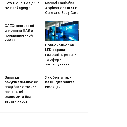
How Big Is 1 oz / 1.7
Natural Emulsifier
oz Packaging?
Applications in Sun
Care and Baby Care
СЛЕС: ключевой
анионный ПАВ в
промышленной
химии
Повнокольорові
LED екрани:
головні переваги
та сфери
застосування
Записки
Як обрати гарні
закупівельника: як
кліщі для зняття
придбати офісний
ізоляції?
папір, щоб
економити без
втрати якості