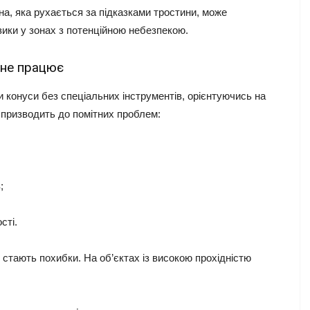
а, яка рухається за підказками тростини, може
ики у зонах з потенційною небезпекою.
 не працює
 конуси без спеціальних інструментів, орієнтуючись на
 призводить до помітних проблем:
;
сті.
тають похибки. На об’єктах із високою прохідністю