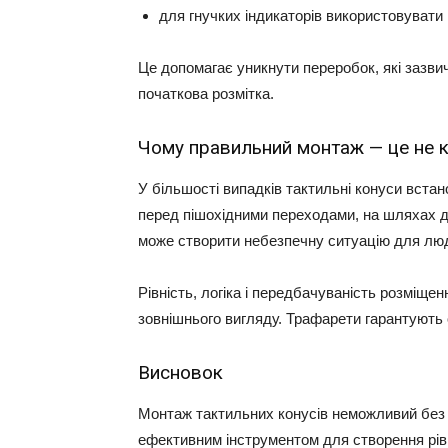
для гнучких індикаторів використовувати
Це допомагає уникнути переробок, які зазвич
початкова розмітка.
Чому правильний монтаж — це не к
У більшості випадків тактильні конуси встан
перед пішохідними переходами, на шляхах до
може створити небезпечну ситуацію для люд
Рівність, логіка і передбачуваність розміще
зовнішнього вигляду. Трафарети гарантують 
Висновок
Монтаж тактильних конусів неможливий без 
ефективним інструментом для створення рів