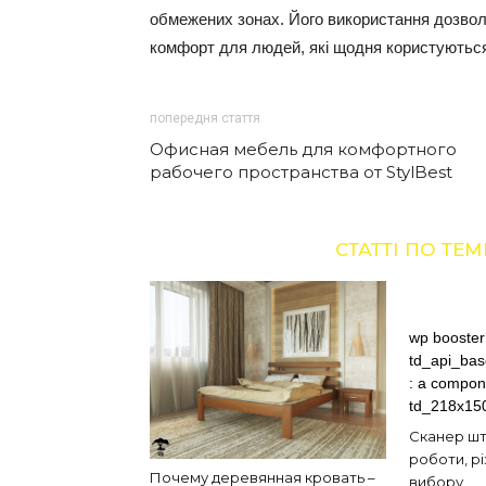
обмежених зонах. Його використання дозволя
комфорт для людей, які щодня користуютьс
попередня стаття
Офисная мебель для комфортного
рабочего пространства от StylBest
СТАТТІ ПО ТЕМ
wp booster 
td_api_ba
: a compone
td_218x150 
Сканер шт
роботи, рі
Почему деревянная кровать –
вибору