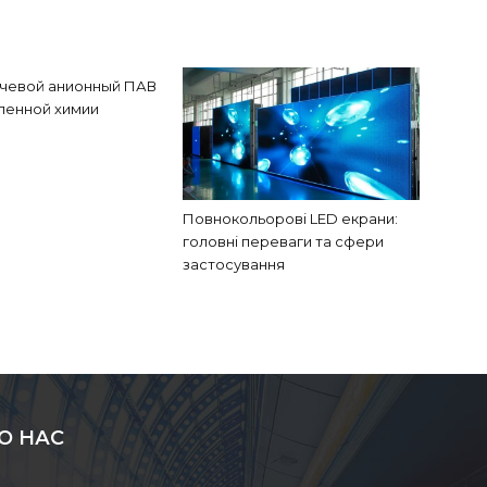
ючевой анионный ПАВ
ленной химии
Повнокольорові LED екрани:
головні переваги та сфери
застосування
О НАС