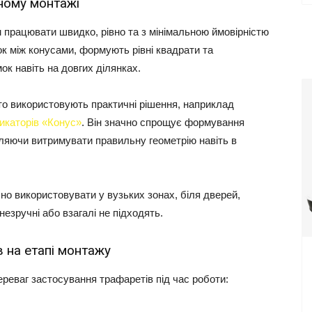
ному монтажі
працювати швидко, рівно та з мінімальною ймовірністю
к між конусами, формують рівні квадрати та
к навіть на довгих ділянках.
то використовують практичні рішення, наприклад
икаторів «Конус»
. Він значно спрощує формування
ляючи витримувати правильну геометрію навіть в
о використовувати у вузьких зонах, біля дверей,
езручні або взагалі не підходять.
 на етапі монтажу
реваг застосування трафаретів під час роботи: