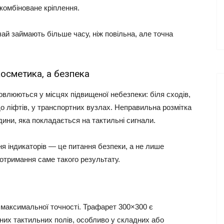
 комбіноване кріплення.
ай займають більше часу, ніж повільна, але точна
осметика, а безпека
овлюються у місцях підвищеної небезпеки: біля сходів,
 ліфтів, у транспортних вузлах. Неправильна розмітка
ини, яка покладається на тактильні сигнали.
ння індикаторів — це питання безпеки, а не лише
отримання саме такого результату.
максимальної точності. Трафарет 300×300 є
них тактильних полів, особливо у складних або