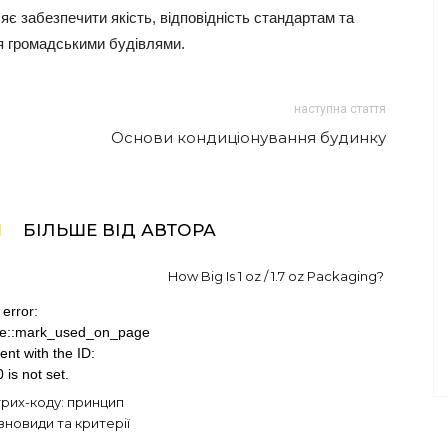
є забезпечити якість, відповідність стандартам та
я громадськими будівлями.
наступна стаття
Основи кондиціонування будинку
І
БІЛЬШЕ ВІД АВТОРА
How Big Is 1 oz / 1.7 oz Packaging?
error:
se::mark_used_on_page
nt with the ID:
is not set.
рих-коду: принцип
зновиди та критерії