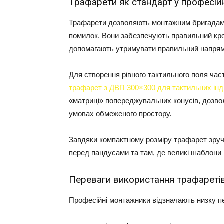
Трафарети як стандарт у професій
Трафарети дозволяють монтажним бригадам 
помилок. Вони забезпечують правильний кро
допомагають утримувати правильний напрямо
Для створення рівного тактильного поля час
трафарет з ДВП 300×300 для тактильних інд
«матриці» попереджувальних конусів, дозво
умовах обмеженого простору.
Завдяки компактному розміру трафарет зручн
перед пандусами та там, де великі шаблони н
Переваги використання трафаретів
Професійні монтажники відзначають низку пе