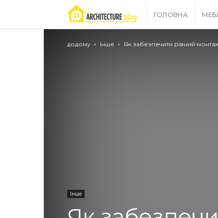
Archgrid
ГОЛОВНА
МЕБ
–
додому
Інше
Як забезпечити рівний монтаж
ваш
путівник
в
світі
ремонту!
Інше
Як забезпечи