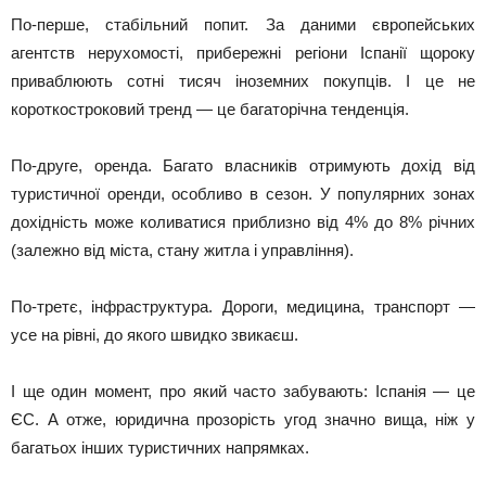
По-перше, стабільний попит. За даними європейських
агентств нерухомості, прибережні регіони Іспанії щороку
приваблюють сотні тисяч іноземних покупців. І це не
короткостроковий тренд — це багаторічна тенденція.
По-друге, оренда. Багато власників отримують дохід від
туристичної оренди, особливо в сезон. У популярних зонах
дохідність може коливатися приблизно від 4% до 8% річних
(залежно від міста, стану житла і управління).
По-третє, інфраструктура. Дороги, медицина, транспорт —
усе на рівні, до якого швидко звикаєш.
І ще один момент, про який часто забувають: Іспанія — це
ЄС. А отже, юридична прозорість угод значно вища, ніж у
багатьох інших туристичних напрямках.