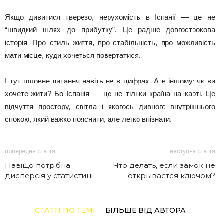
Якщо дивитися тверезо, нерухомість в Іспанії — це не
“швидкий шлях до прибутку”. Це радше довгострокова
історія. Про стиль життя, про стабільність, про можливість
мати місце, куди хочеться повертатися.
І тут головне питання навіть не в цифрах. А в іншому: як ви
хочете жити? Бо Іспанія — це не тільки країна на карті. Це
відчуття простору, світла і якогось дивного внутрішнього
спокою, який важко пояснити, але легко впізнати.
попередня стаття
наступна стаття
Навіщо потрібна
Что делать, если замок не
дисперсія у статистиці
открывается ключом?
СТАТТІ ПО ТЕМІ
БІЛЬШЕ ВІД АВТОРА