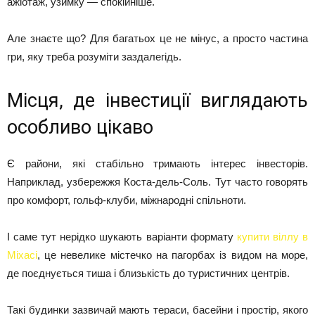
ажіотаж, узимку — спокійніше.
Але знаєте що? Для багатьох це не мінус, а просто частина
гри, яку треба розуміти заздалегідь.
Місця, де інвестиції виглядають
особливо цікаво
Є райони, які стабільно тримають інтерес інвесторів.
Наприклад, узбережжя Коста-дель-Соль. Тут часто говорять
про комфорт, гольф-клуби, міжнародні спільноти.
І саме тут нерідко шукають варіанти формату
купити віллу в
Міхасі
, це невелике містечко на пагорбах із видом на море,
де поєднується тиша і близькість до туристичних центрів.
Такі будинки зазвичай мають тераси, басейни і простір, якого