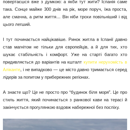
повертаєшся вже з думкою: а якби тут жити? Іспанія саме
така. Сонце майже 300 днів на рік, море поруч, їжа проста,
але смачна, а ритм життя… Він ніби трохи повільніший і від
цього легший.
І тут починається найцікавіше. Ринок житла в Іспанії давно
став магнітом не тільки для європейців, а й для тих, хто
шукає стабільність і комфорт. Уже на старті багато хто
придивляється до варіантів на кшталт
купити нерухомість в
Аліканте
, і не випадково — це місто давно тримається серед
лідерів за попитом у прибережних регіонах.
А знаєте що? Це не просто про “будинок біля моря”. Це про
стиль життя, який починається з ранкової кави на терасі й
закінчується прогулянкою вздовж набережної без поспіху.