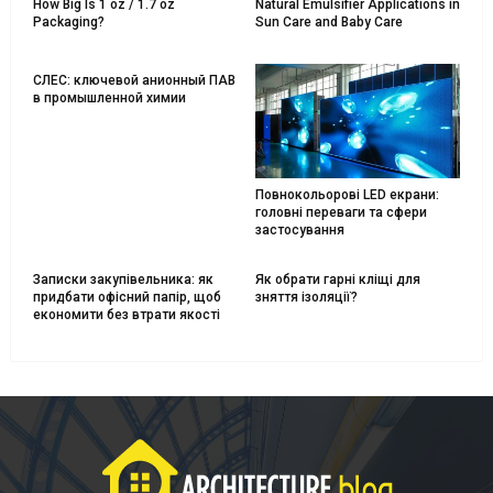
How Big Is 1 oz / 1.7 oz
Natural Emulsifier Applications in
Packaging?
Sun Care and Baby Care
СЛЕС: ключевой анионный ПАВ
в промышленной химии
Повнокольорові LED екрани:
головні переваги та сфери
застосування
Записки закупівельника: як
Як обрати гарні кліщі для
придбати офісний папір, щоб
зняття ізоляції?
економити без втрати якості