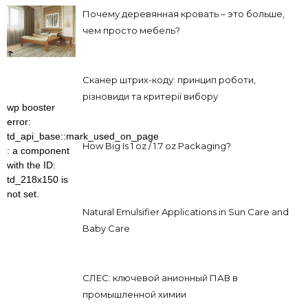
Почему деревянная кровать – это больше,
чем просто мебель?
Сканер штрих-коду: принцип роботи,
різновиди та критерії вибору
wp booster
error:
td_api_base::mark_used_on_page
How Big Is 1 oz / 1.7 oz Packaging?
: a component
with the ID:
td_218x150 is
not set.
Natural Emulsifier Applications in Sun Care and
Baby Care
СЛЕС: ключевой анионный ПАВ в
промышленной химии