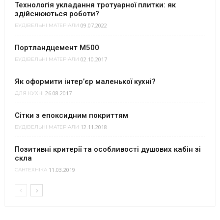
Технологія укладання тротуарної плитки: як
здійснюються роботи?
09.07.2022
БУДІВЕЛЬНІ МАТЕРІАЛИ
Портландцемент М500
02.10.2017
БУДІВЕЛЬНІ МАТЕРІАЛИ
Як оформити інтер’єр маленької кухні?
26.08.2017
ДЛЯ КУХНІ
Сітки з епоксидним покриттям
12.11.2018
БУДІВЕЛЬНІ МАТЕРІАЛИ
Позитивні критерії та особливості душових кабін зі
скла
11.03.2019
САНТЕХНІКА