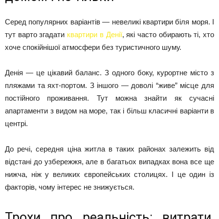
Серед популярних варіантів — невеликі квартири біля моря. І
тут варто згадати
квартири в Денії
, які часто обирають ті, хто
хоче спокійнішої атмосфери без туристичного шуму.
Денія — це цікавий баланс. З одного боку, курортне місто з
пляжами та яхт-портом. З іншого — доволі “живе” місце для
постійного проживання. Тут можна знайти як сучасні
апартаменти з видом на море, так і більш класичні варіанти в
центрі.
До речі, середня ціна житла в таких районах залежить від
відстані до узбережжя, але в багатьох випадках вона все ще
нижча, ніж у великих європейських столицях. І це один із
факторів, чому інтерес не знижується.
Трохи про реальність: витрати,