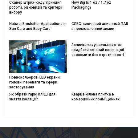
Сканер штрих-коду: принцип
How Big Is 1 oz / 1.7 oz
роботи, різновиди та критерії
Packaging?
вибору
Natural Emulsifier Applications in
СЛЕС: ключевой анионный ПАВ
Sun Care and Baby Care
в промышленной химии
Записки закупівельника: як
придбати офісний папір, щоб
економити без втрати якості
Повнокольорові LED екрани:
головні переваги та сфери
застосування
Як обрати гарні кліщі для
Кварцвінілова плитка в
зняття ізоляції?
комерційних приміщеннях