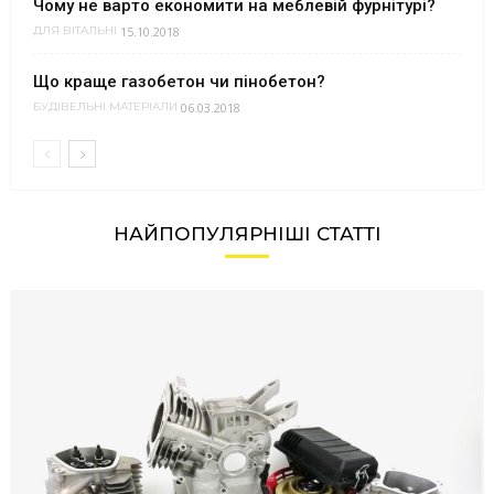
Чому не варто економити на меблевій фурнітурі?
15.10.2018
ДЛЯ ВІТАЛЬНІ
Що краще газобетон чи пінобетон?
06.03.2018
БУДІВЕЛЬНІ МАТЕРІАЛИ
НАЙПОПУЛЯРНІШІ СТАТТІ