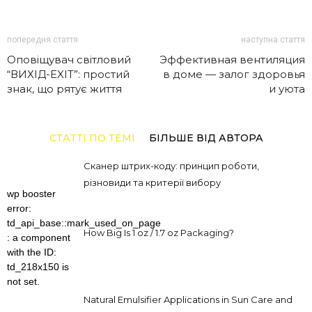
попередня стаття
наступна стаття
Оповіщувач світловий
Эффективная вентиляция
“ВИХІД-EXIT”: простий
в доме — залог здоровья
знак, що рятує життя
и уюта
СТАТТІ ПО ТЕМІ
БІЛЬШЕ ВІД АВТОРА
Сканер штрих-коду: принцип роботи,
різновиди та критерії вибору
wp booster
error:
td_api_base::mark_used_on_page
How Big Is 1 oz / 1.7 oz Packaging?
: a component
with the ID:
td_218x150 is
not set.
Natural Emulsifier Applications in Sun Care and