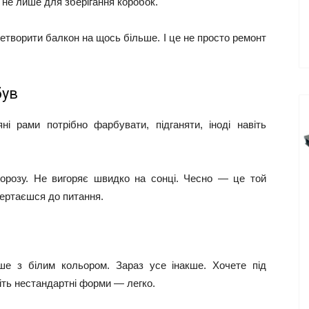
 не лише для зберігання коробок.
ретворити балкон на щось більше. І це не просто ремонт
був
і рами потрібно фарбувати, підганяти, іноді навіть
морозу. Не вигоряє швидко на сонці. Чесно — це той
вертаєшся до питання.
ше з білим кольором. Зараз усе інакше. Хочете під
віть нестандартні форми — легко.