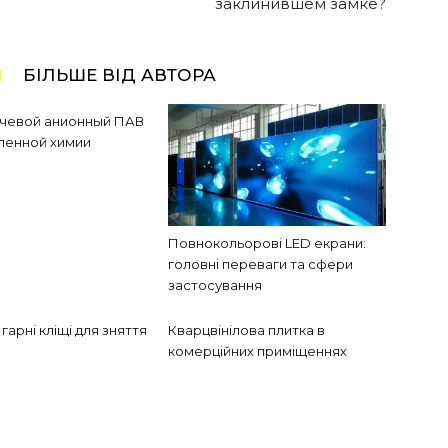
заклинившем замке?
І
БІЛЬШЕ ВІД АВТОРА
ючевой анионный ПАВ
ленной химии
Повнокольорові LED екрани:
головні переваги та сфери
застосування
гарні кліщі для зняття
Кварцвінілова плитка в
комерційних приміщеннях