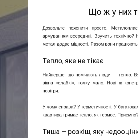
Що ж у них 
Дозвольте пояснити просто. Металопла
армуванням всередині. Звучить технічно? Н
метал додає міцності. Разом вони працюють я
Тепло, яке не тікає
Найперше, що помічають люди — тепло. Вз
вікна «слабкі», толку мало. Нові ж конст
повітря.
У чому справа? У герметичності. У багаток
квартира тримає тепло, як термос. Приємно?
Тиша — розкіш, яку недооці