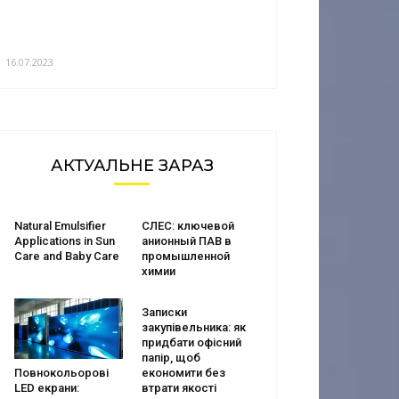
16.07.2023
АКТУАЛЬНЕ ЗАРАЗ
Natural Emulsifier
СЛЕС: ключевой
Applications in Sun
анионный ПАВ в
Care and Baby Care
промышленной
химии
Записки
закупівельника: як
придбати офісний
папір, щоб
економити без
Повнокольорові
втрати якості
LED екрани: