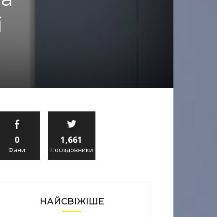
і
0
1,661
Фани
Послідовники
НАЙСВІЖІШЕ