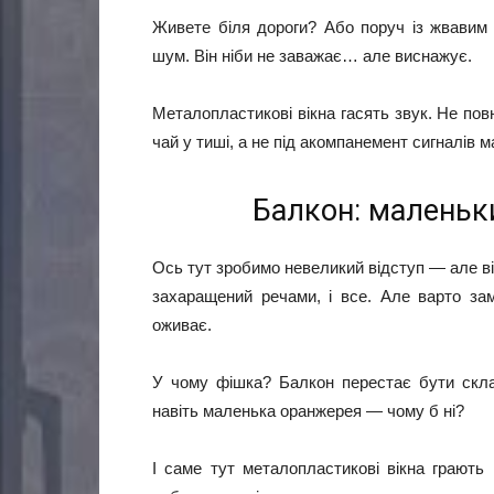
Живете біля дороги? Або поруч із жвавим 
шум. Він ніби не заважає… але виснажує.
Металопластикові вікна гасять звук. Не повн
чай у тиші, а не під акомпанемент сигналів 
Балкон: маленьки
Ось тут зробимо невеликий відступ — але ві
захаращений речами, і все. Але варто з
оживає.
У чому фішка? Балкон перестає бути склад
навіть маленька оранжерея — чому б ні?
І саме тут металопластикові вікна грають