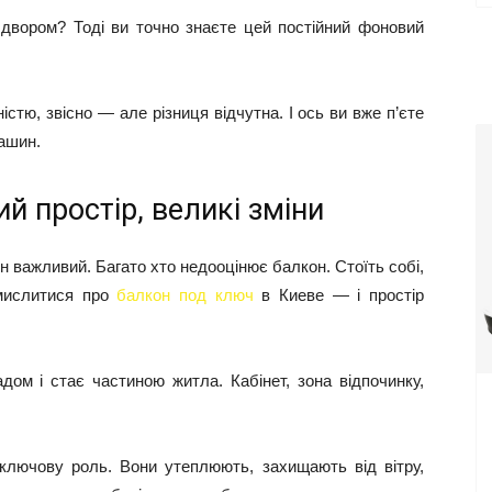
двором? Тоді ви точно знаєте цей постійний фоновий
істю, звісно — але різниця відчутна. І ось ви вже п’єте
машин.
й простір, великі зміни
н важливий. Багато хто недооцінює балкон. Стоїть собі,
амислитися про
балкон под ключ
в Киеве — і простір
ом і стає частиною житла. Кабінет, зона відпочинку,
 ключову роль. Вони утеплюють, захищають від вітру,