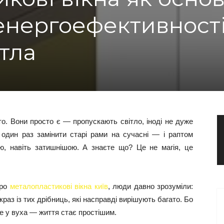
енергоефективност
тла
то. Вони просто є — пропускають світло, іноді не дуже
один раз замінити старі рами на сучасні — і раптом
ю, навіть затишнішою. А знаєте що? Це не магія, це
про
металопластикові вікна київ
, люди давно зрозуміли:
раз із тих дрібниць, які насправді вирішують багато. Бо
зе у вуха — життя стає простішим.