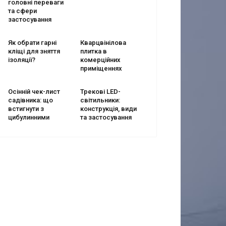
головні переваги
та сфери
застосування
Як обрати гарні
Кварцвінілова
кліщі для зняття
плитка в
ізоляції?
комерційних
приміщеннях
Осінній чек-лист
Трекові LED-
садівника: що
світильники:
встигнути з
конструкція, види
цибулинними
та застосування