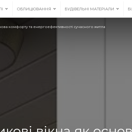
ЛІ
ОБЛИЦЮВАННЯ
БУДІВЕЛЬНІ МАТЕРІАЛИ
Б
снова комфорту та енергоефективності сучасного житла
кові вікна як осно