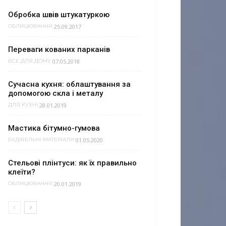
Обробка швів штукатуркою
25.09.2017
ОБЛИЦЮВАННЯ
Переваги кованих парканів
07.05.2018
ВСЕ ДЛЯ ДОМУ
Сучасна кухня: облаштування за
допомогою скла і металу
28.01.2019
ДЛЯ КУХНІ
Мастика бітумно-гумова
01.05.2020
БУДІВЕЛЬНІ МАТЕРІАЛИ
Стельові плінтуси: як їх правильно
клеїти?
20.01.2019
ОБЛИЦЮВАННЯ