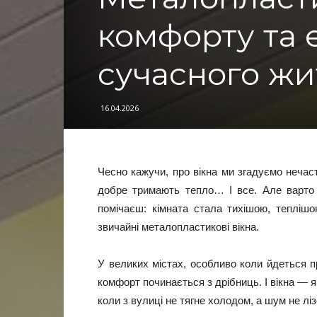
комфорту та 
сучасного жи
16.04.2026
Чесно кажучи, про вікна ми згадуємо нечас
добре тримають тепло… І все. Але варто 
помічаєш: кімната стала тихішою, теплішо
звичайні металопластикові вікна.
У великих містах, особливо коли йдеться 
комфорт починається з дрібниць. І вікна — як
коли з вулиці не тягне холодом, а шум не лі