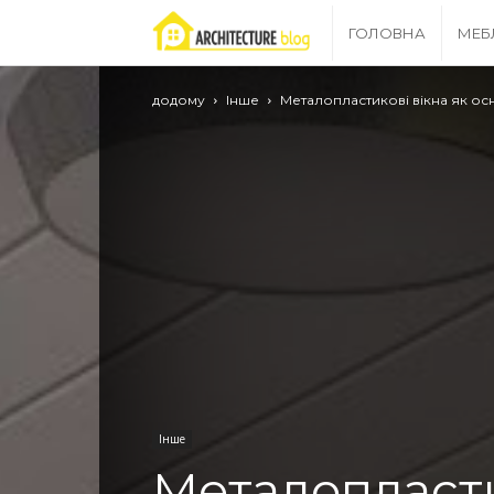
Archgrid
ГОЛОВНА
МЕБ
–
додому
Інше
Металопластикові вікна як о
ваш
путівник
в
світі
ремонту!
Інше
Металопласти