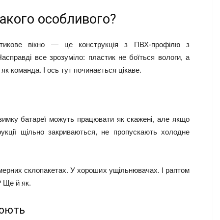
такого особливого?
стикове вікно — це конструкція з ПВХ-профілю з
асправді все зрозуміло: пластик не боїться вологи, а
к команда. І ось тут починається цікаве.
имку батареї можуть працювати як скажені, але якщо
рукції щільно закриваються, не пропускають холодне
амерних склопакетах. У хороших ущільнювачах. І раптом
 Ще й як.
нюють