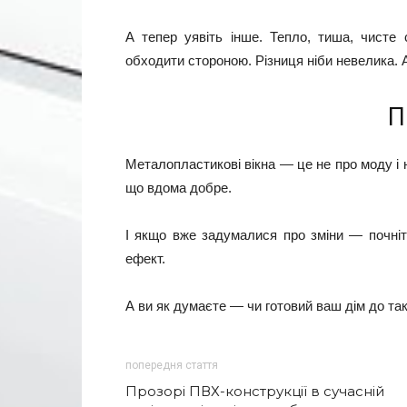
А тепер уявіть інше. Тепло, тиша, чисте 
обходити стороною. Різниця ніби невелика. 
П
Металопластикові вікна — це не про моду і н
що вдома добре.
І якщо вже задумалися про зміни — почніть
ефект.
А ви як думаєте — чи готовий ваш дім до так
попередня стаття
Прозорі ПВХ-конструкції в сучасній