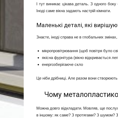
І тут виникає цікава деталь. З одного боку
Іноді саме вікна задають настрій кімнати.
Маленькі деталі, які вирішую
Знаєте, іноді справа не в глобальних змінах,
мікропровітрювання (щоб повітря було сві
якісна фурнітура (вікно відкривається лег
енергозберігаюче скло
Це ніби дрібниці. Але разом вони створюють
Чому металопластикові
Можна довго відкладати. Мовляв, ще послуж
в іншому: як саме? З протягами? З шумом? З