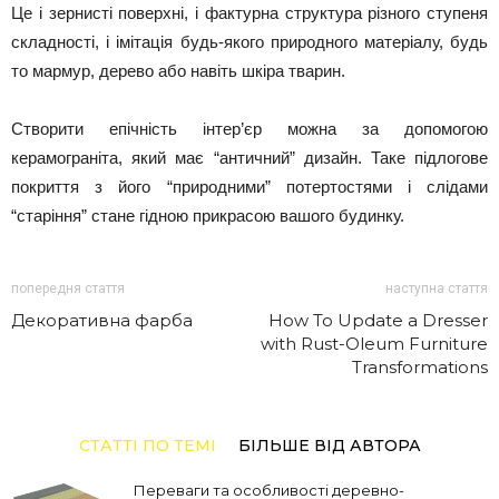
Це і зернисті поверхні, і фактурна структура різного ступеня
складності, і імітація будь-якого природного матеріалу, будь
то мармур, дерево або навіть шкіра тварин.
Створити епічність інтер’єр можна за допомогою
керамограніта, який має “античний” дизайн. Таке підлогове
покриття з його “природними” потертостями і слідами
“старіння” стане гідною прикрасою вашого будинку.
попередня стаття
наступна стаття
Декоративна фарба
How To Update a Dresser
with Rust-Oleum Furniture
Transformations
СТАТТІ ПО ТЕМІ
БІЛЬШЕ ВІД АВТОРА
Переваги та особливості деревно-