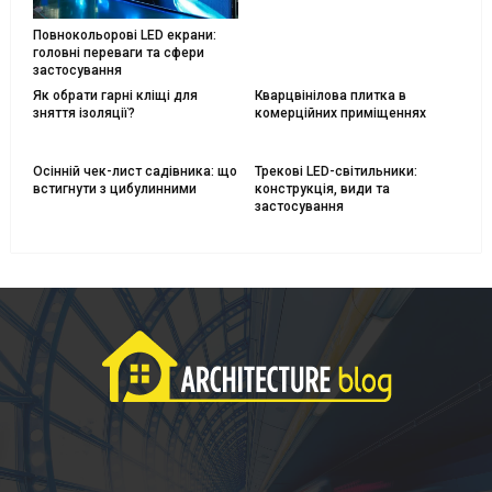
Повнокольорові LED екрани:
головні переваги та сфери
застосування
Як обрати гарні кліщі для
Кварцвінілова плитка в
зняття ізоляції?
комерційних приміщеннях
Осінній чек-лист садівника: що
Трекові LED-світильники:
встигнути з цибулинними
конструкція, види та
застосування