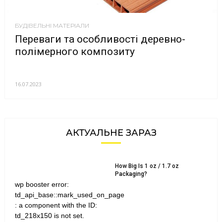
БУДІВЕЛЬНІ МАТЕРІАЛИ
Переваги та особливості деревно-
полімерного композиту
16.07.2023
АКТУАЛЬНЕ ЗАРАЗ
How Big Is 1 oz / 1.7 oz
Packaging?
wp booster error:
td_api_base::mark_used_on_page
: a component with the ID:
td_218x150 is not set.