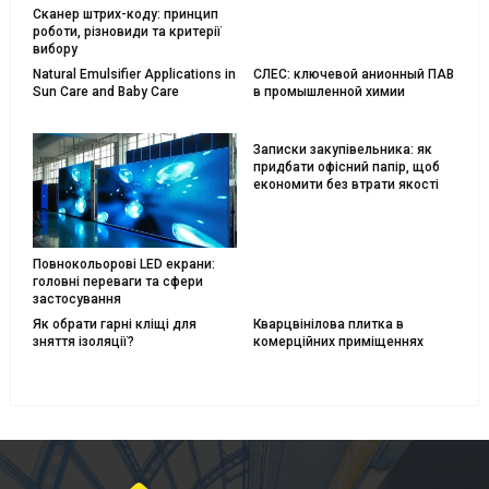
Сканер штрих-коду: принцип
роботи, різновиди та критерії
вибору
Natural Emulsifier Applications in
СЛЕС: ключевой анионный ПАВ
Sun Care and Baby Care
в промышленной химии
Записки закупівельника: як
придбати офісний папір, щоб
економити без втрати якості
Повнокольорові LED екрани:
головні переваги та сфери
застосування
Як обрати гарні кліщі для
Кварцвінілова плитка в
зняття ізоляції?
комерційних приміщеннях