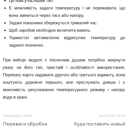
Це найсучасніший тип.
Є можливість задати температуру і не переживати, що
вона зміниться через тиск або напору.
Задані показники збережуться тривалий час.
Щоб заробив необхідно включити важіль.
Термостат автоматично відрегулює температуру до
заданої позначки.
При виборі моделі з гігієнічним душем потрібно звернути
увагу на його тип, пристрій і особливості використання.
Перевагу варто надавати другого або третього варіанту, вони
коштують дорожче першого, але прослужать довше і є
можливість регулювання температурного режиму і напору
води в крані.
попередня стаття
наступна стаття
Переваги обробки
Куда поставить новый