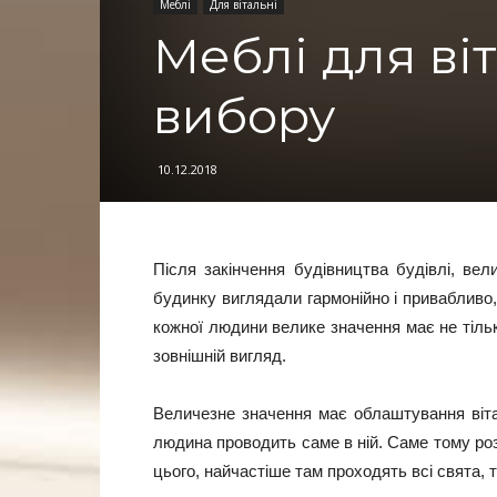
Меблі
Для вітальні
Меблі для ві
вибору
10.12.2018
Після закінчення будівництва будівлі, ве
будинку виглядали гармонійно і привабливо
кожної людини велике значення має не тільки
зовнішній вигляд.
Величезне значення має облаштування віта
людина проводить саме в ній. Саме тому ро
цього, найчастіше там проходять всі свята, 