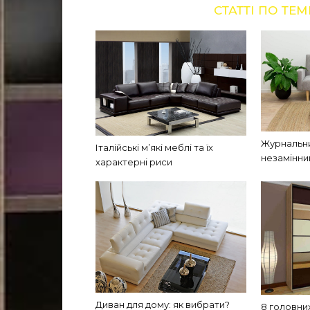
СТАТТІ ПО ТЕМ
Журнальни
Італійські м’які меблі та їх
незамінни
характерні риси
Диван для дому: як вибрати?
8 головни