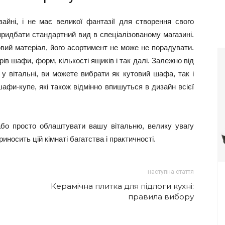
йні, і не має великої фантазії для створення свого
придбати стандартний вид в спеціалізованому магазині.
овий матеріал, його асортимент не може не порадувати.
ів шафи, форм, кількості ящиків і так далі. Залежно від
 у вітальні, ви можете вибрати як кутовий шафа, так і
афи-купе, які також відмінно впишуться в дизайн всієї
бо просто облаштувати вашу вітальню, велику увагу
иносить цій кімнаті багатства і практичності.
наступна стаття
Керамічна плитка для підлоги кухні:
правила вибору