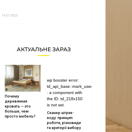
16.07.2023
АКТУАЛЬНЕ ЗАРАЗ
wp booster error:
td_api_base::mark_used_on_page
: a component with
Почему
the ID: td_218x150
деревянная
is not set.
кровать – это
больше, чем
Сканер штрих-
просто мебель?
коду: принцип
роботи, різновиди
та критерії вибору