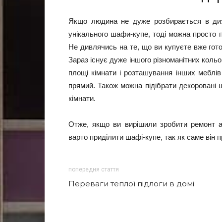
Якщо людина не дуже розбирається в диза
унікального шафи-купе, тоді можна просто 
Не дивлячись на те, що ви купуєте вже гот
Зараз існує дуже іншого різноманітних кольор
площі кімнати і розташування інших меблів
прямий. Також можна підібрати декоровані ш
кімнати.
Отже, якщо ви вирішили зробити ремонт а
варто приділити шафі-купе, так як саме він пр
попередня стаття
Переваги теплої підлоги в домі