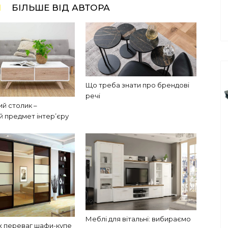
І
БІЛЬШЕ ВІД АВТОРА
Що треба знати про брендові
речі
й столик –
й предмет інтер’єру
Меблі для вітальні: вибираємо
х переваг шафи-купе