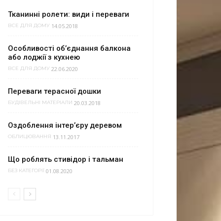
Тканинні ролети: види і переваги
14.05.2018
ВСЕ ДЛЯ ДОМУ
Особливості об’єднання балкона
або лоджії з кухнею
22.06.2020
ВСЕ ДЛЯ ДОМУ
Переваги терасної дошки
20.03.2018
БУДІВЕЛЬНІ МАТЕРІАЛИ
Оздоблення інтер’єру деревом
13.11.2017
ОБЛИЦЮВАННЯ
Що роблять стивідор і тальман
01.08.2020
БЕЗ КАТЕГОРІЇ