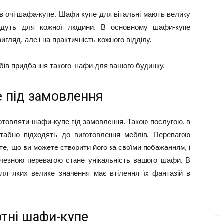
 в очі шафа-купе. Шафи купе для вітальні мають велику
ідійдуть для кожної людини. В основному шафи-купе
игляд, але і на практичність кожного відділу.
обів придбання такого шафи для вашого будинку.
 під замовлення
отовляти шафи-купе під замовлення. Такою послугою, в
штабно підходять до виготовлення меблів. Перевагою
те, що ви можете створити його за своїми побажанням, і
личезною перевагою стане унікальність вашого шафи. В
ля яких велике значення має втілення їх фантазій в
тні шафи-купе