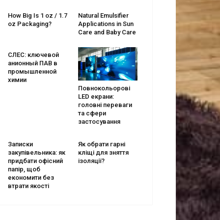
How Big Is 1 oz / 1.7
Natural Emulsifier
oz Packaging?
Applications in Sun
Care and Baby Care
СЛЕС: ключевой
анионный ПАВ в
промышленной
химии
Повнокольорові
LED екрани:
головні переваги
та сфери
застосування
Записки
Як обрати гарні
закупівельника: як
кліщі для зняття
придбати офісний
ізоляції?
папір, щоб
економити без
втрати якості