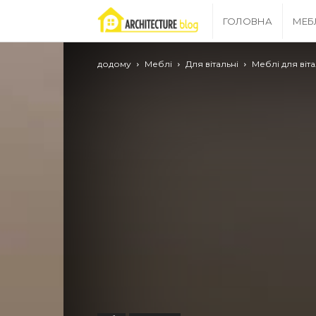
Archgrid
ГОЛОВНА
МЕБ
–
додому
Меблі
Для вітальні
Меблі для віт
ваш
путівник
в
світі
ремонту!