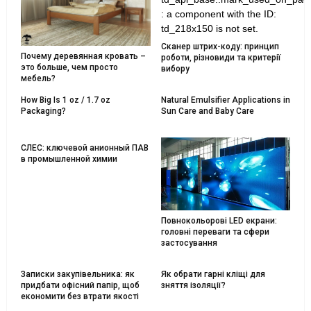
: a component with the ID:
td_218x150 is not set.
Сканер штрих-коду: принцип
Почему деревянная кровать –
роботи, різновиди та критерії
это больше, чем просто
вибору
мебель?
How Big Is 1 oz / 1.7 oz
Natural Emulsifier Applications in
Packaging?
Sun Care and Baby Care
СЛЕС: ключевой анионный ПАВ
в промышленной химии
Повнокольорові LED екрани:
головні переваги та сфери
застосування
Записки закупівельника: як
Як обрати гарні кліщі для
придбати офісний папір, щоб
зняття ізоляції?
економити без втрати якості