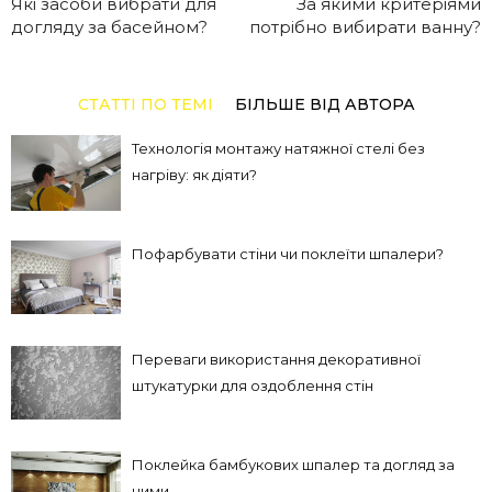
Які засоби вибрати для
За якими критеріями
догляду за басейном?
потрібно вибирати ванну?
СТАТТІ ПО ТЕМІ
БІЛЬШЕ ВІД АВТОРА
Технологія монтажу натяжної стелі без
нагріву: як діяти?
Пофарбувати стіни чи поклеїти шпалери?
Переваги використання декоративної
штукатурки для оздоблення стін
Поклейка бамбукових шпалер та догляд за
ними