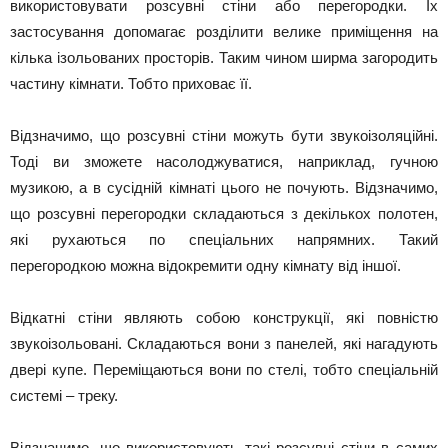
використовувати розсувні стіни або перегородки. Їх
застосування допомагає розділити велике приміщення на
кілька ізольованих просторів. Таким чином ширма загородить
частину кімнати. Тобто приховає її.
Відзначимо, що розсувні стіни можуть бути звукоізоляційні.
Тоді ви зможете насолоджуватися, наприклад, гучною
музикою, а в сусідній кімнаті цього не почують. Відзначимо,
що розсувні перегородки складаються з декількох полотен,
які рухаються по спеціальних напрямних. Такий
перегородкою можна відокремити одну кімнату від іншої.
Відкатні стіни являють собою конструкції, які повністю
звукоізольовані. Складаються вони з панелей, які нагадують
двері купе. Переміщаються вони по стелі, тобто спеціальній
системі – треку.
Відзначимо, що використовують такі розсувні стіни в самих