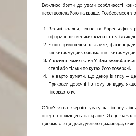
Важливо брати до уваги особливості конкр
перетворила його на краще. Розберемося з 
Великі колони, панно та барельєфи з
оформлення великих кімнат, стелі яких до
Якщо приміщення невелике, фахівці радят
від хитромудрих орнаментів і хитромудрих
У кімнаті низькі стелі? Вам знадобиться
стелі або тільки по кутах його поверхні.
Не варто думати, що декор із гіпсу – ц
Прикраси доречні і в тому випадку, якщо 
гіпсокартону.
Обов’язково зверніть увагу на гіпсову ліп
інтер’єр приміщень на краще. Якщо бажаєт
допомогою до досвідченого дизайнера, який