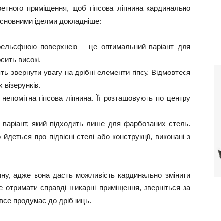
етного приміщення, щоб гіпсова ліпнина кардинально
основними ідеями докладніше:
 рельєфною поверхнею – це оптимальний варіант для
сить високі.
ь звернути увагу на дрібні елементи гіпсу. Відмовтеся
 візерунків.
 непомітна гіпсова ліпнина. Її розташовують по центру
е варіант, який підходить лише для фарбованих стель.
йдеться про підвісні стелі або конструкції, виконані з
нину, адже вона дасть можливість кардинально змінити
е отримати справді шикарні приміщення, зверніться за
 все продумає до дрібниць.