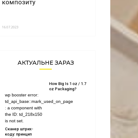
композиту
16.07.2023
АКТУАЛЬНЕ ЗАРАЗ
How Big Is 1 oz / 1.7
oz Packaging?
wp booster error:
td_api_base::mark_used_on_page
: a component with
the ID: td_218x150
is not set.
Сканер штрих-
коду: принцип