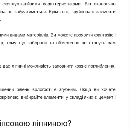
експлуатаційними характеристиками. Він екологічно
нина не займатиметься. Крім того, зруйновані елементи
.
ншими видами матеріалів. Ви можете проявити фантазію і
’єр, тому що заборони та обмеження не стануть вам
е дає ліпнині можливість заповнити кожне поглиблення,
ищений рівень вологості є згубним. Якщо ви хочете
окрівлею, вибирайте елементи, у складі яких є цемент і
гіпсовою ліпниною?