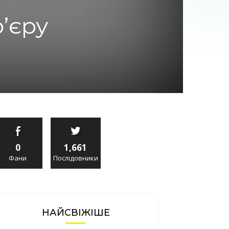
р’єру
0
1,661
Фани
Послідовники
НАЙСВІЖІШЕ