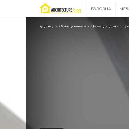
Archgrid
ГОЛОВНА
МЕБ
–
додому
Облицювання
Цікаві ідеї для офо
ваш
путівник
в
світі
ремонту!