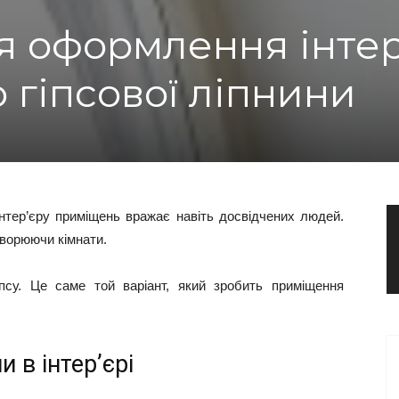
ля оформлення інте
 гіпсової ліпнини
інтер’єру приміщень вражає навіть досвідчених людей.
творюючи кімнати.
іпсу. Це саме той варіант, який зробить приміщення
и в інтер’єрі