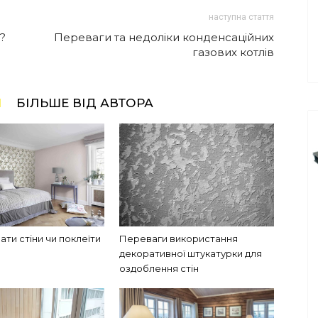
наступна стаття
?
Переваги та недоліки конденсаційних
газових котлів
І
БІЛЬШЕ ВІД АВТОРА
ти стіни чи поклеїти
Переваги використання
декоративної штукатурки для
оздоблення стін