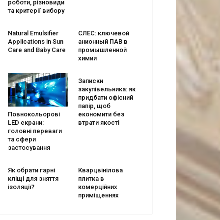
роботи, різновиди
та критерії вибору
Natural Emulsifier
СЛЕС: ключевой
Applications in Sun
анионный ПАВ в
Care and Baby Care
промышленной
химии
Записки
закупівельника: як
придбати офісний
папір, щоб
економити без
Повнокольорові
втрати якості
LED екрани:
головні переваги
та сфери
застосування
Як обрати гарні
Кварцвінілова
кліщі для зняття
плитка в
ізоляції?
комерційних
приміщеннях