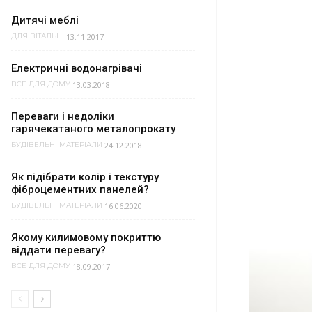
Дитячі меблі
13.11.2017
ДЛЯ ВІТАЛЬНІ
Електричні водонагрівачі
13.03.2018
ВСЕ ДЛЯ ДОМУ
Переваги і недоліки
гарячекатаного металопрокату
24.12.2018
БУДІВЕЛЬНІ МАТЕРІАЛИ
Як підібрати колір і текстуру
фіброцементних панелей?
16.06.2020
БУДІВЕЛЬНІ МАТЕРІАЛИ
Якому килимовому покриттю
віддати перевагу?
18.09.2017
ВСЕ ДЛЯ ДОМУ