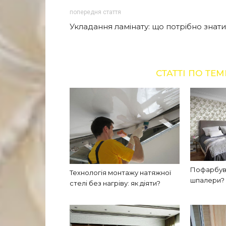
попередня стаття
Укладання ламінату: що потрібно знати
СТАТТІ ПО ТЕМ
Пофарбува
Технологія монтажу натяжної
шпалери?
стелі без нагріву: як діяти?