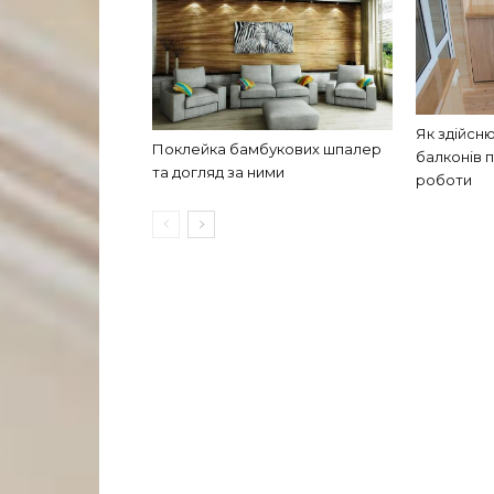
Як здійсн
Поклейка бамбукових шпалер
балконів 
та догляд за ними
роботи