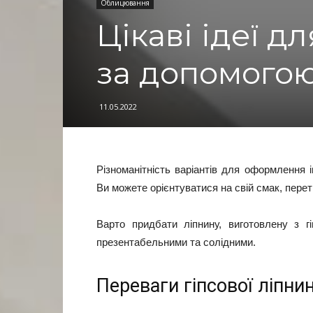
Облицювання
Цікаві ідеї д
за допомогою
11.05.2022
Різноманітність варіантів для оформлення 
Ви можете орієнтуватися на свій смак, пере
Варто придбати ліпнину, виготовлену з г
презентабельними та солідними.
Переваги гіпсової ліпнин