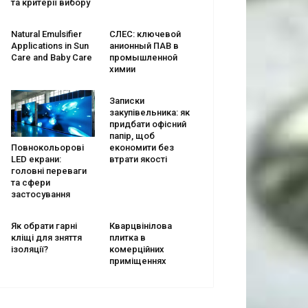
та критерії вибору
Natural Emulsifier
СЛЕС: ключевой
Applications in Sun
анионный ПАВ в
Care and Baby Care
промышленной
химии
Записки
закупівельника: як
придбати офісний
папір, щоб
економити без
Повнокольорові
втрати якості
LED екрани:
головні переваги
та сфери
застосування
Як обрати гарні
Кварцвінілова
кліщі для зняття
плитка в
ізоляції?
комерційних
приміщеннях