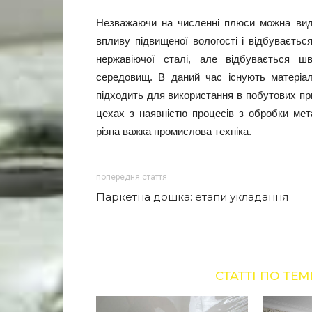
Незважаючи на численні плюси можна виді
впливу підвищеної вологості і відбуваєтьс
нержавіючої сталі, але відбувається ш
середовищ. В даний час існують матеріали
підходить для використання в побутових п
цехах з наявністю процесів з обробки мет
різна важка промислова техніка.
попередня стаття
Паркетна дошка: етапи укладання
СТАТТІ ПО ТЕМ