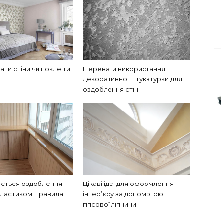
ти стіни чи поклеїти
Переваги використання
декоративної штукатурки для
оздоблення стін
юється оздоблення
Цікаві ідеї для оформлення
пластиком: правила
інтер’єру за допомогою
гіпсової ліпнини