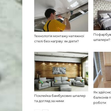
Пофарбува
Технологія монтажу натяжної
шпалери?
стелі без нагріву: як діяти?
Як здійсн
Поклейка бамбукових шпалер
балконів 
та догляд за ними
роботи