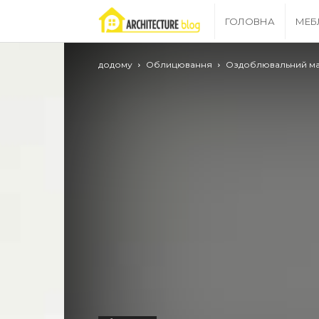
Archgrid
ГОЛОВНА
МЕБ
–
додому
Облицювання
Оздоблювальний ма
ваш
путівник
в
світі
ремонту!