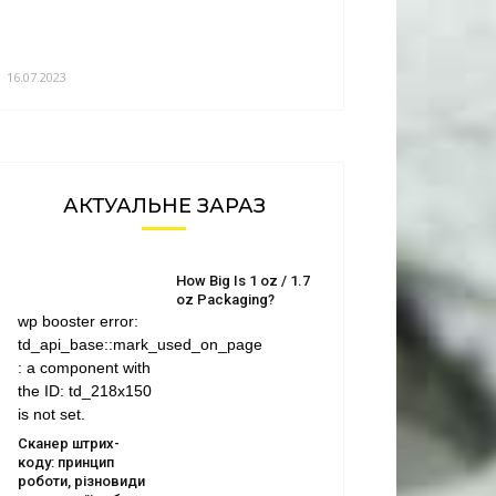
16.07.2023
АКТУАЛЬНЕ ЗАРАЗ
How Big Is 1 oz / 1.7
oz Packaging?
wp booster error:
td_api_base::mark_used_on_page
: a component with
the ID: td_218x150
is not set.
Сканер штрих-
коду: принцип
роботи, різновиди