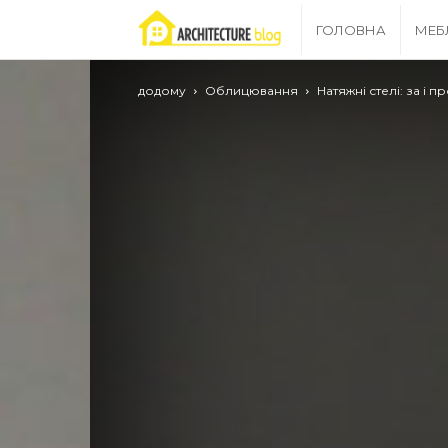
Archgrid
ГОЛОВНА
МЕБ
–
додому
Облицювання
Натяжні стелі: за і п
ваш
путівник
в
світі
ремонту!