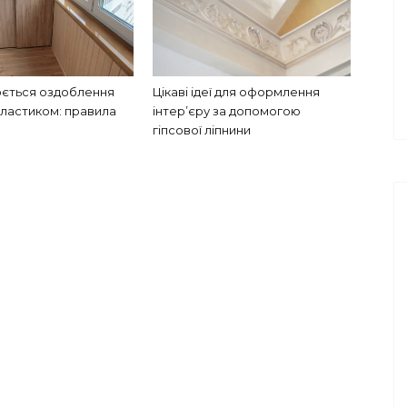
юється оздоблення
Цікаві ідеї для оформлення
пластиком: правила
інтер’єру за допомогою
гіпсової ліпнини