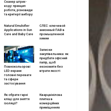
Сканер штрих-
коду: принцип
роботи, різновиди
та критерії вибору
Natural Emulsifier
СЛЕС: ключевой
Applications in Sun
анионный ПАВ в
Care and Baby Care
промышленной
химии
Записки
закупівельника: як
придбати офісний
папір, щоб
економити без
Повнокольорові
втрати якості
LED екрани:
головні переваги
та сфери
застосування
Як обрати гарні
Кварцвінілова
кліщі для зняття
плитка в
ізоляції?
комерційних
приміщеннях