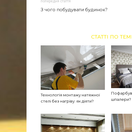
попередня стаття
З чого побудувати будинок?
СТАТТІ ПО ТЕМ
Пофарбува
Технологія монтажу натяжної
шпалери?
стелі без нагріву: як діяти?