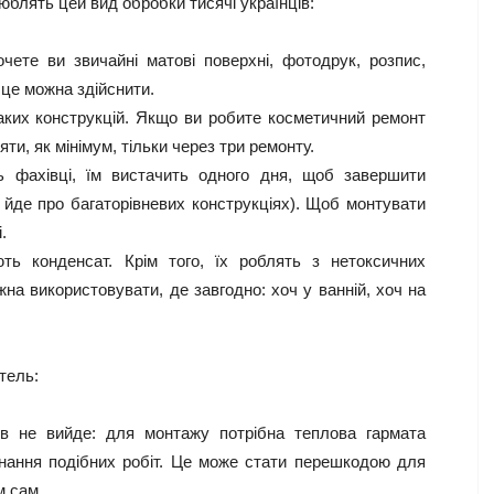
юблять цей вид обробки тисячі українців:
чете ви звичайні матові поверхні, фотодрук, розпис,
 це можна здійснити.
аких конструкцій. Якщо ви робите косметичний ремонт
яти, як мінімум, тільки через три ремонту.
 фахівці, їм вистачить одного дня, щоб завершити
 йде про багаторівневих конструкціях). Щоб монтувати
.
ть конденсат. Крім того, їх роблять з нетоксичних
жна використовувати, де завгодно: хоч у ванній, хоч на
тель:
ів не вийде: для монтажу потрібна теплова гармата
онання подібних робіт. Це може стати перешкодою для
м сам.