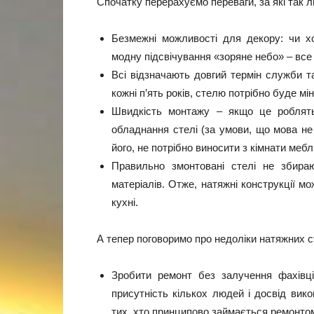
Спочатку перерахуємо переваги, за які так л
Безмежні можливості для декору: чи хо
модну підсвічування «зоряне небо» – все
Всі відзначають довгий термін служби т
кожні п’ять років, стелю потрібно буде мін
Швидкість монтажу – якщо це роблять
обладнання стелі (за умови, що мова не
його, не потрібно виносити з кімнати меблі
Правильно змонтовані стелі не збираю
матеріалів. Отже, натяжні конструкції мо
кухні.
А тепер поговоримо про недоліки натяжних с
Зробити ремонт без залучення фахівц
присутність кількох людей і досвід вик
тих, хто принципово займається ремонто