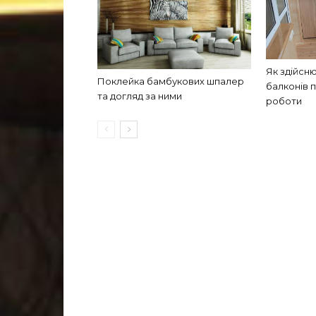
Як здійсн
Поклейка бамбукових шпалер
балконів 
та догляд за ними
роботи