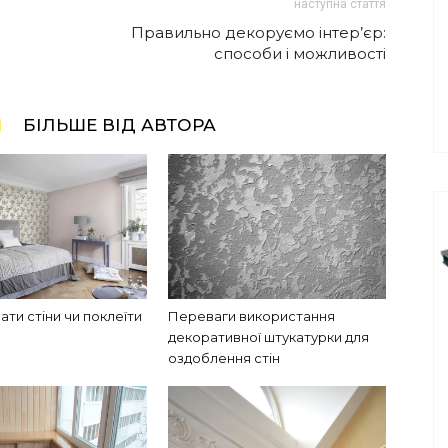
наступна стаття
Правильно декоруємо інтер’єр:
способи і можливості
І
БІЛЬШЕ ВІД АВТОРА
ти стіни чи поклеїти
Переваги використання
декоративної штукатурки для
оздоблення стін