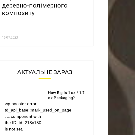
деревно-полімерного
композиту
16.07.2023
АКТУАЛЬНЕ ЗАРАЗ
How Big Is 1 oz / 1.7
oz Packaging?
wp booster error:
td_api_base::mark_used_on_page
: a component with
the ID: td_218x150
is not set.