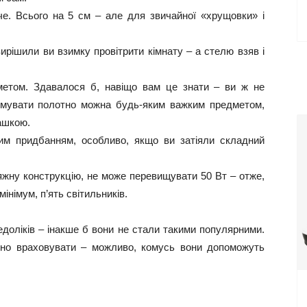
че. Всього на 5 см – але для звичайної «хрущовки» і
ирішили ви взимку провітрити кімнату – а стелю взяв і
метом. Здавалося б, навіщо вам це знати – ви ж не
мувати полотно можна будь-яким важким предметом,
рашкою.
гим придбанням, особливо, якщо ви затіяли складний
яжну конструкцію, не може перевищувати 50 Вт – отже,
мінімум, п’ять світильників.
недоліків – інакше б вони не стали такими популярними.
бно враховувати – можливо, комусь вони допоможуть