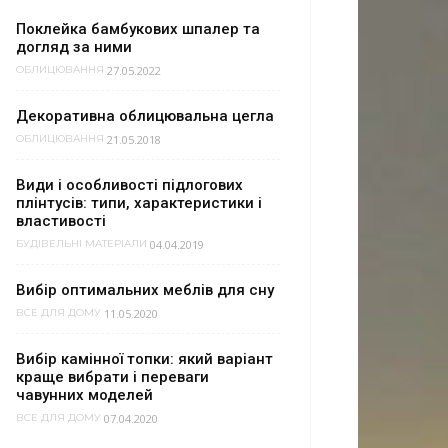
Поклейка бамбукових шпалер та
догляд за ними
27.05.2022
ОБЛИЦЮВАННЯ
Декоративна облицювальна цегла
21.05.2018
ОБЛИЦЮВАННЯ
Види і особливості підлогових
плінтусів: типи, характеристики і
властивості
04.04.2019
БУДІВЕЛЬНІ МАТЕРІАЛИ
Вибір оптимальних меблів для сну
11.05.2020
ВСЕ ДЛЯ ДОМУ
Вибір камінної топки: який варіант
краще вибрати і переваги
чавунних моделей
07.04.2020
ВСЕ ДЛЯ ДОМУ