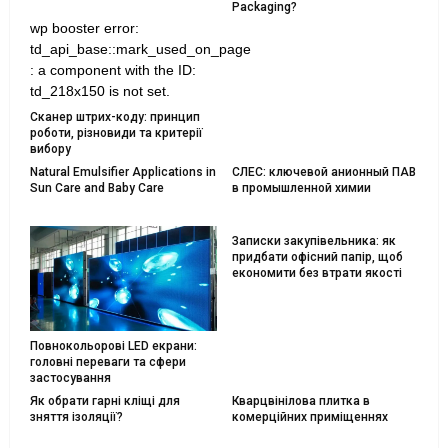
Packaging?
wp booster error:
td_api_base::mark_used_on_page
: a component with the ID:
td_218x150 is not set.
Сканер штрих-коду: принцип
роботи, різновиди та критерії
вибору
Natural Emulsifier Applications in
СЛЕС: ключевой анионный ПАВ
Sun Care and Baby Care
в промышленной химии
Записки закупівельника: як
придбати офісний папір, щоб
економити без втрати якості
Повнокольорові LED екрани:
головні переваги та сфери
застосування
Як обрати гарні кліщі для
Кварцвінілова плитка в
зняття ізоляції?
комерційних приміщеннях