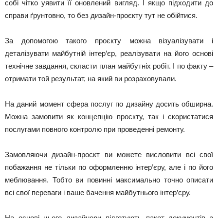
собі чітко уявити її оновлений вигляд. І якщо підходити до
справи ґрунтовно, то без дизайн-проєкту тут не обійтися.
За допомогою такого проєкту можна візуалізувати і
деталізувати майбутній інтер’єр, реалізувати на його основі
технічне завдання, скласти план майбутніх робіт. І по факту –
отримати той результат, на який ви розраховували.
На даний момент сфера послуг по дизайну досить обширна.
Можна замовити як концепцію проєкту, так і скористатися
послугами повного контролю при проведенні ремонту.
Замовляючи дизайн-проєкт ви можете висловити всі свої
побажання не тільки по оформленню інтер’єру, але і по його
меблювання. Тобто ви повинні максимально точно описати
всі свої переваги і ваше бачення майбутнього інтер’єру.
На основі цього дизайнери підготують пакет документів з