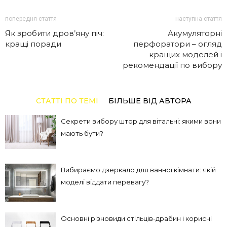
попередня стаття
наступна стаття
Як зробити дров’яну піч:
Акумуляторні
кращі поради
перфоратори – огляд
кращих моделей і
рекомендації по вибору
СТАТТІ ПО ТЕМІ
БІЛЬШЕ ВІД АВТОРА
Секрети вибору штор для вітальні: якими вони
мають бути?
Вибираємо дзеркало для ванної кімнати: якій
моделі віддати перевагу?
Основні різновиди стільців-драбин і корисні