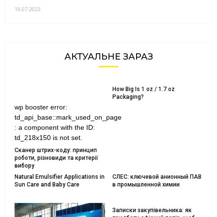
16.07.2023
АКТУАЛЬНЕ ЗАРАЗ
How Big Is 1 oz / 1.7 oz
Packaging?
wp booster error:
td_api_base::mark_used_on_page
: a component with the ID:
td_218x150 is not set.
Сканер штрих-коду: принцип
роботи, різновиди та критерії
вибору
Natural Emulsifier Applications in
СЛЕС: ключевой анионный ПАВ
Sun Care and Baby Care
в промышленной химии
Записки закупівельника: як