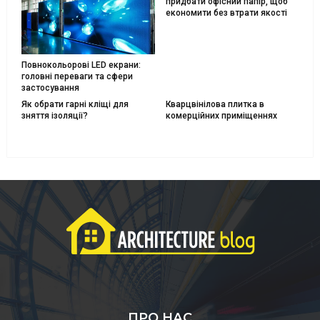
придбати офісний папір, щоб
економити без втрати якості
Повнокольорові LED екрани:
головні переваги та сфери
застосування
Як обрати гарні кліщі для
Кварцвінілова плитка в
зняття ізоляції?
комерційних приміщеннях
ПРО НАС