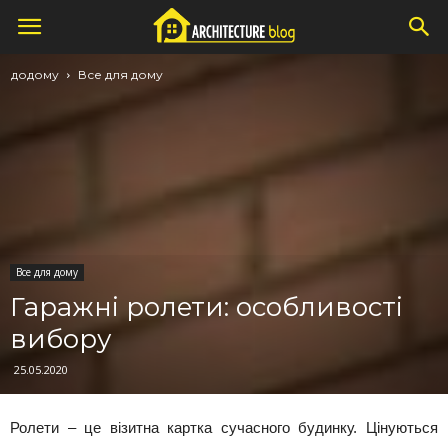
додому
Все для дому
Все для дому
Гаражні ролети: особливості
вибору
25.05.2020
Ролети – це візитна картка сучасного будинку. Цінуються