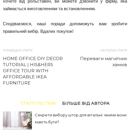
хочете від рольставен, ви можете дзвонити у фірму, яка
займається виготовленням та встановленням.
Сподіваємося, наші поради допоможуть вам зробити
правильний вибір. Вдалих покупок!
попередня стаття
наступна стаття
HOME OFFICE DIY DECOR
Переваги магнітних
TUTORIAL | HIS&HERS
замків
OFFICE TOUR WITH
AFFORDABLE IKEA
FURNITURE
СТАТТІ ПО ТЕМІ
БІЛЬШЕ ВІД АВТОРА
Секрети вибору штор для вітальні: якими вони
мають бути?