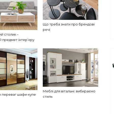
Що треба знати про брендові
речі
й столик –
й предмет інтер’єру
Меблі для вітальні: вибираємо
х переваг шафи-купе
стиль