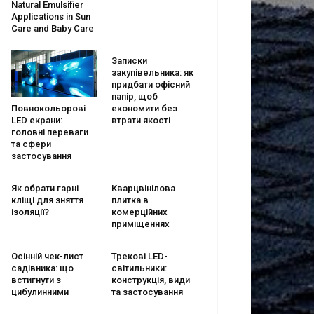
Natural Emulsifier
Applications in Sun
Care and Baby Care
Записки
закупівельника: як
придбати офісний
папір, щоб
економити без
Повнокольорові
втрати якості
LED екрани:
головні переваги
та сфери
застосування
Як обрати гарні
Кварцвінілова
кліщі для зняття
плитка в
ізоляції?
комерційних
приміщеннях
Осінній чек-лист
Трекові LED-
садівника: що
світильники:
встигнути з
конструкція, види
цибулинними
та застосування