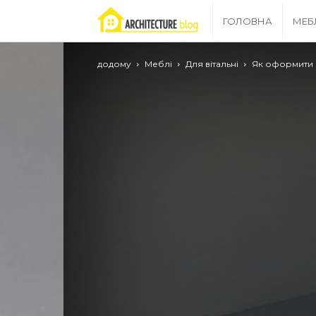
Archgrid
ГОЛОВНА
МЕБ
–
додому
Меблі
Для вітальні
Як оформити 
ваш
путівник
в
світі
ремонту!