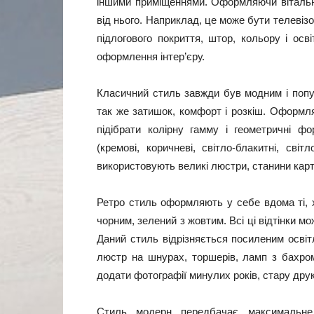
іншими приміщеннями. Оформляючи вітальню
від нього. Наприклад, це може бути телевіз
підлогового покриття, штор, кольору і осв
оформлення інтер’єру.
Класичний стиль завжди був модним і попу
так же затишок, комфорт і розкіш. Оформл
підібрати колірну гамму і геометричні фо
(кремові, коричневі, світло-блакитні, світ
використовують великі люстри, станини карти
Ретро стиль оформляють у себе вдома ті, 
чорним, зелений з жовтим. Всі ці відтінки м
Даний стиль відрізняється посиленим осві
люстр на шнурах, торшерів, ламп з бахро
додати фотографії минулих років, стару дру
Стиль модерн передбачає максимальне 