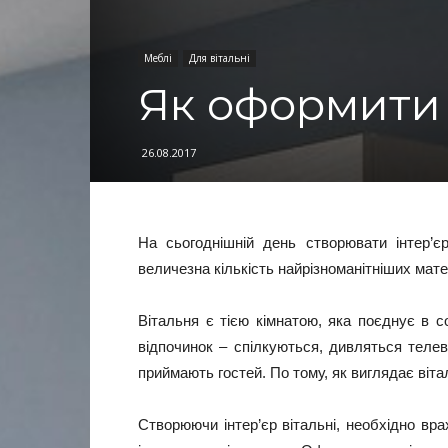
Меблі
Для вітальні
Як оформити
26.08.2017
На сьогоднішній день створювати інтер’єр
величезна кількість найрізноманітніших мате
Вітальня є тією кімнатою, яка поєднує в со
відпочинок – спілкуються, дивляться телеві
приймають гостей. По тому, як виглядає віт
Створюючи інтер’єр вітальні, необхідно вр