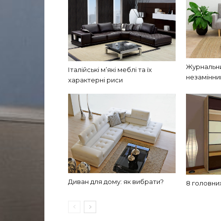
Журнальни
Італійські м’які меблі та їх
незамінни
характерні риси
Диван для дому: як вибрати?
8 головни