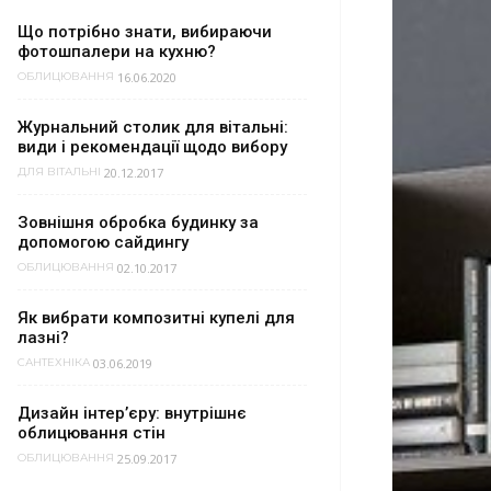
Що потрібно знати, вибираючи
фотошпалери на кухню?
16.06.2020
ОБЛИЦЮВАННЯ
Журнальний столик для вітальні:
види і рекомендації щодо вибору
20.12.2017
ДЛЯ ВІТАЛЬНІ
Зовнішня обробка будинку за
допомогою сайдингу
02.10.2017
ОБЛИЦЮВАННЯ
Як вибрати композитні купелі для
лазні?
03.06.2019
САНТЕХНІКА
Дизайн інтер’єру: внутрішнє
облицювання стін
25.09.2017
ОБЛИЦЮВАННЯ