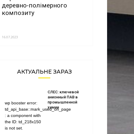
деревно-полімерного
композиту
16.07.2023
АКТУАЛЬНЕ ЗАРАЗ
СЛЕС: ключевой
анионный ПАВ в
промышленной
wp booster error:
химии
td_api_base::mark_used_on_page
: a component with
the ID: td_218x150
is not set.