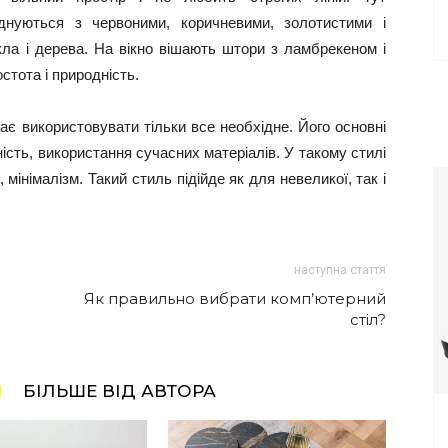
оєднуються з червоними, коричневими, золотистими і
кла і дерева. На вікно вішають штори з ламбрекеном і
стота і природність.
ає використовувати тільки все необхідне. Його основні
ість, використання сучасних матеріалів. У такому стилі
мінімалізм. Такий стиль підійде як для невеликої, так і
наступна стаття
Як правильно вибрати комп’ютерний
стіл?
І
БІЛЬШЕ ВІД АВТОРА