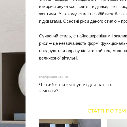
використовуються світлі відтінки, які п
жовтими. У такому стилі не обійтися без с
підхватами. Основні риси даного стилю – про
Сучасний стиль, є найпоширенішим і заклик
риси – це незвичайність форм, функціональн
поєднуються одразу кілька: хай-тек, модерн, 
величезної вітальні.
попередня стаття
Як вибрати змішувач для ванної
кімнати?
СТАТТІ ПО ТЕМ