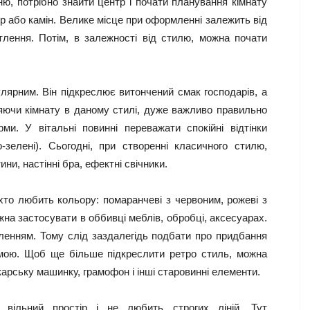
, потрібно знайти центр і почати планування кімнату
ор або камін. Велике місце при оформленні залежить від
ітлення. Потім, в залежності від стилю, можна почати
лярним. Він підкреслює витончений смак господарів, а
яючи кімнату в даному стилі, дуже важливо правильно
рми. У вітальні повинні переважати спокійні відтінки
ло-зелені). Сьогодні, при створенні класичного стилю,
ни, настінні бра, ефектні свічники.
хто любить кольору: помаранчеві з червоним, рожеві з
ожна застосувати в оббивці меблів, обробці, аксесуарах.
тленням. Тому слід заздалегідь подбати про придбання
мою. Щоб ще більше підкреслити ретро стиль, можна
карську машинку, грамофон і інші старовинні елементи.
вільний простір і не любить строгих ліній. Тут