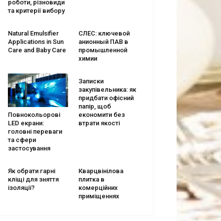
роботи, різновиди
та критерії вибору
Natural Emulsifier
СЛЕС: ключевой
Applications in Sun
анионный ПАВ в
Care and Baby Care
промышленной
химии
Записки
закупівельника: як
придбати офісний
папір, щоб
економити без
Повнокольорові
втрати якості
LED екрани:
головні переваги
та сфери
застосування
Як обрати гарні
Кварцвінілова
кліщі для зняття
плитка в
ізоляції?
комерційних
приміщеннях