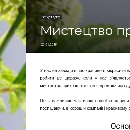
Все для дому
Мистецтво п
23.01.2018
У нас не завжди є час красиво прикрасити н
робити це щоразу, коли у нас з’являєть
мистецтво прикрашати стіл є вражаючим і 
Це є важливою частиною нашої спадщини ци
поспішаючи, в хорошій компанії і красивому
Осно