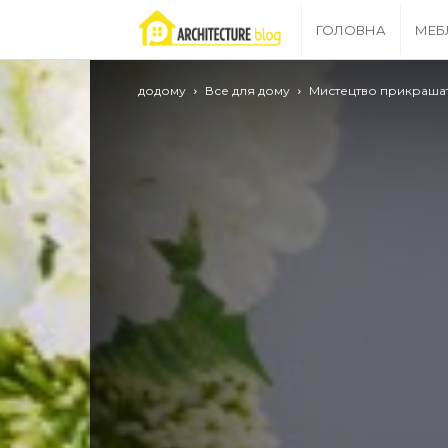
Archgrid
ГОЛОВНА
МЕБ
–
додому
Все для дому
Мистецтво прикрашат
ваш
путівник
в
світі
ремонту!