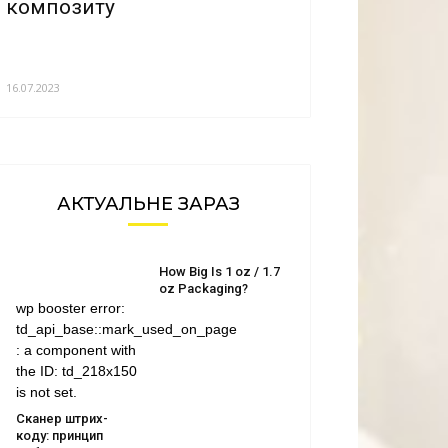
композиту
16.07.2023
АКТУАЛЬНЕ ЗАРАЗ
How Big Is 1 oz / 1.7
oz Packaging?
wp booster error:
td_api_base::mark_used_on_page
: a component with
the ID: td_218x150
is not set.
Сканер штрих-
коду: принцип