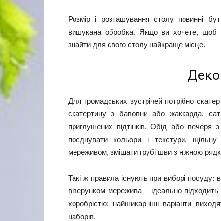
Розмір і розташування столу повинні бу
вишукана обробка. Якщо ви хочете, щоб 
знайти для свого столу найкраще місце.
Деко
Для громадських зустрічей потрібно скатер
скатертину з бавовни або жаккарда, сат
приглушених відтінків. Обід або вечеря
поєднувати кольори і текстури, щільн
мереживом, змішати грубі шви з ніжною рядк
Такі ж правила існують при виборі посуду: 
візерунком мережива – ідеально підходить
хоробрістю: найшикарніші варіанти виходя
наборів.