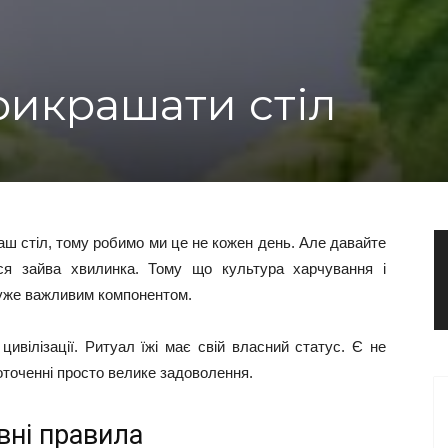
рикрашати стіл
аш стіл, тому робимо ми це не кожен день. Але давайте
ся зайва хвилинка. Тому що культура харчування і
дуже важливим компонентом.
вілізації. Ритуал їжі має свій власний статус. Є не
 оточенні просто велике задоволення.
вні правила