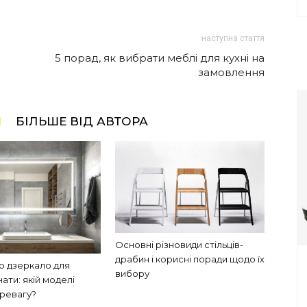
наступна стаття
5 порад, як вибрати меблі для кухні на
замовлення
І
БІЛЬШЕ ВІД АВТОРА
Основні різновиди стільців-
драбин і корисні поради щодо їх
 дзеркало для
вибору
нати: якій моделі
еревагу?