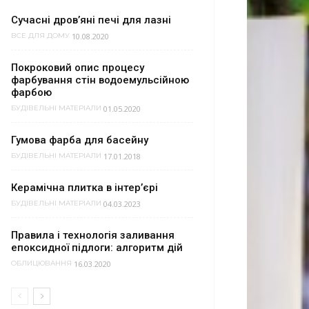
Сучасні дров’яні печі для лазні
10.08.2020
ВСЕ ДЛЯ ДОМУ
Покроковий опис процесу
фарбування стін водоемульсійною
фарбою
01.05.2020
БУДІВЕЛЬНІ МАТЕРІАЛИ
Гумова фарба для басейну
17.01.2018
БУДІВЕЛЬНІ МАТЕРІАЛИ
Керамічна плитка в інтер’єрі
04.03.2023
БУДІВЕЛЬНІ МАТЕРІАЛИ
Правила і технологія заливання
епоксидної підлоги: алгоритм дій
16.03.2020
ОБЛИЦЮВАННЯ