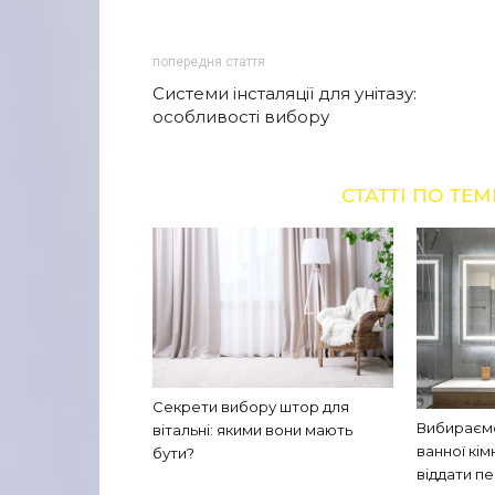
попередня стаття
Системи інсталяції для унітазу:
особливості вибору
СТАТТІ ПО ТЕМ
Секрети вибору штор для
Вибираємо
вітальні: якими вони мають
ванної кім
бути?
віддати п