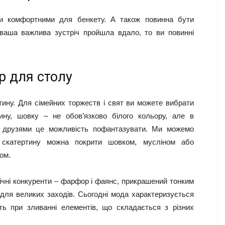
ти комфортними для бенкету. А також повинна бути
ваша важлива зустріч пройшла вдало, то ви повинні
р для столу
тину. Для сімейних торжеств і свят ви можете вибрати
ину, шовку – не обов’язково білого кольору, але в
 з друзями це можливість пофантазувати. Ми можемо
у скатертину можна покрити шовком, мусліном або
ом.
вічні конкуренти – фарфор і фаянс, прикрашений тонким
 для великих заходів. Сьогодні мода характеризується
ть при зливанні елементів, що складається з різних