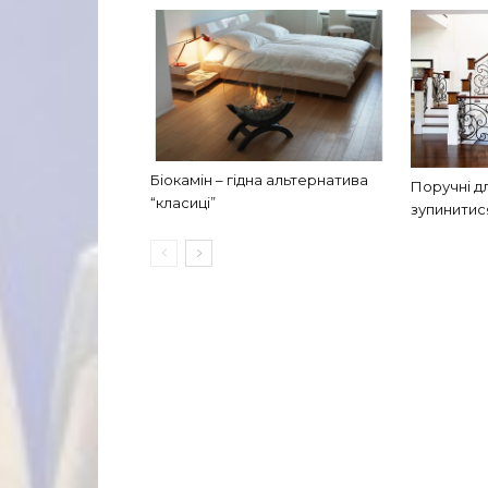
Біокамін – гідна альтернатива
Поручні дл
“класиці”
зупинитис