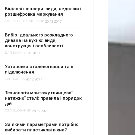
Вінілові шпалери: види, недоліки і
розшифровка маркування
20.12.2017
БУДІВЕЛЬНІ МАТЕРІАЛИ
Вибір ідеального розкладного
дивана на кухню: види,
конструкція і особливості
26.08.2019
ДЛЯ КУХНІ
Установка сталевої ванни та її
підключення
20.12.2017
САНТЕХНІКА
Технологія монтажу глянцевої
натяжної стелі: правила і порядок
дій
28.09.2020
ОБЛИЦЮВАННЯ
За якими параметрами потрібно
вибирати пластикові вікна?