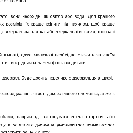
 бічна стіна.
гато, вони необхідні як світло або вода. Для кращого
 розмірів, їх краще кріпити під нахилом, щоб краще
де дзеркальна плитка, або дзеркальні вставки, тоновані
 кімнаті, адже малюкові необхідно стежити за своїм
тати своєрідним колажем фантазій дитини.
ті дзеркал. Буде досить невеликого дзеркальця в шафі.
розпорядженні в якості декоративного елемента, адже в
обами, наприклад, застосувати ефект старіння, або
дуть виглядати дзеркала різноманітних геометричних
ретворити вашу кімнату.