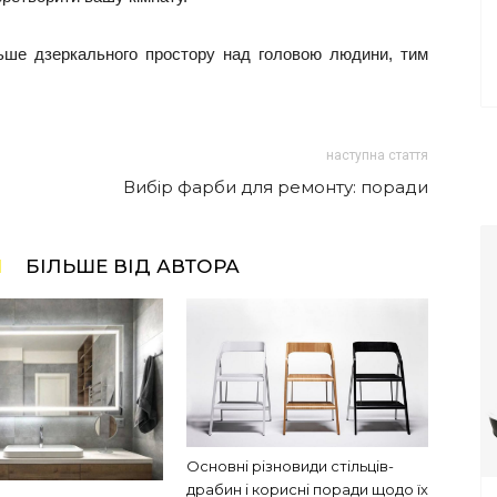
ьше дзеркального простору над головою людини, тим
наступна стаття
Вибір фарби для ремонту: поради
І
БІЛЬШЕ ВІД АВТОРА
Основні різновиди стільців-
драбин і корисні поради щодо їх