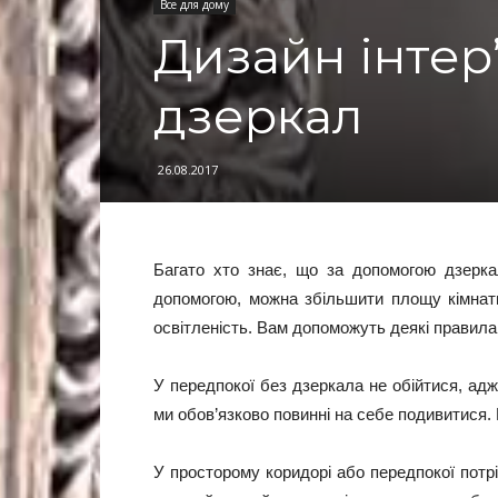
Все для дому
Дизайн інтер
дзеркал
26.08.2017
Багато хто знає, що за допомогою дзеркал
допомогою, можна збільшити площу кімнати
освітленість. Вам допоможуть деякі правила
У передпокої без дзеркала не обійтися, адж
ми обов’язково повинні на себе подивитися.
У просторому коридорі або передпокої потр