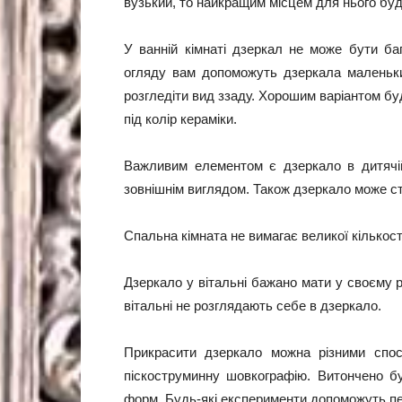
вузький, то найкращим місцем для нього буде
У ванній кімнаті дзеркал не може бути ба
огляду вам допоможуть дзеркала маленьких
розгледіти вид ззаду. Хорошим варіантом бу
під колір кераміки.
Важливим елементом є дзеркало в дитячій
зовнішнім виглядом. Також дзеркало може с
Спальна кімната не вимагає великої кількос
Дзеркало у вітальні бажано мати у своєму 
вітальні не розглядають себе в дзеркало.
Прикрасити дзеркало можна різними спос
піскоструминну шовкографію. Витончено бу
форм. Будь-які експерименти допоможуть пе