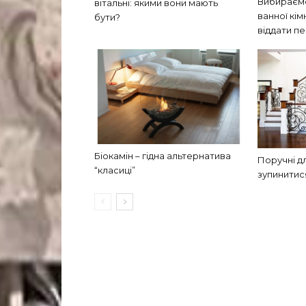
Вибираємо
вітальні: якими вони мають
ванної кім
бути?
віддати п
Біокамін – гідна альтернатива
Поручні дл
“класиці”
зупинитис