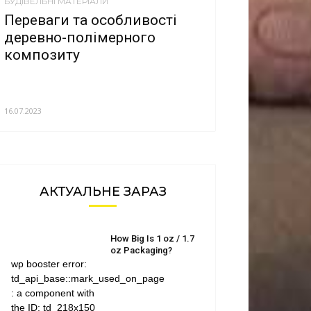
БУДІВЕЛЬНІ МАТЕРІАЛИ
Переваги та особливості
деревно-полімерного
композиту
16.07.2023
АКТУАЛЬНЕ ЗАРАЗ
How Big Is 1 oz / 1.7
oz Packaging?
wp booster error:
td_api_base::mark_used_on_page
: a component with
the ID: td_218x150