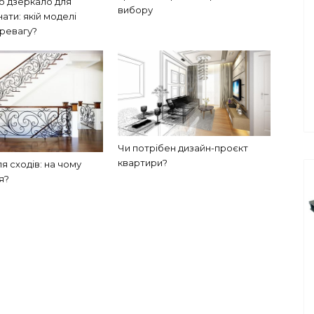
 дзеркало для
вибору
нати: якій моделі
еревагу?
Чи потрібен дизайн-проєкт
квартири?
я сходів: на чому
я?