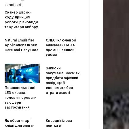
is not set.
Сканер штрих-
коду: принцип
роботи, різновиди
та критерії вибору
Natural Emulsifier
СЛЕС: ключевой
Applications in Sun
анионный ПАВ в
Care and Baby Care
промышленной
химии
Записки
закупівельника: як
придбати офісний
папір, щоб
економити без
Повнокольорові
втрати якості
LED екрани:
головні переваги
та сфери
застосування
Як обрати гарні
Кварцвінілова
кліщі для зняття
плитка в