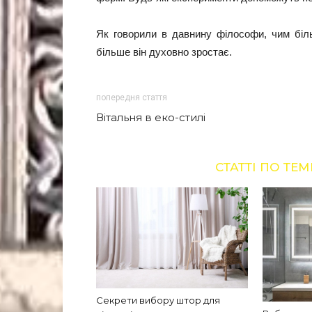
Як говорили в давнину філософи, чим біл
більше він духовно зростає.
попередня стаття
Вітальня в еко-стилі
СТАТТІ ПО ТЕМ
Секрети вибору штор для