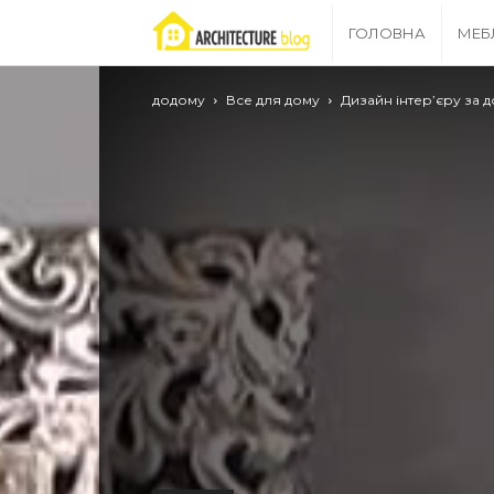
Archgrid
ГОЛОВНА
МЕБ
–
додому
Все для дому
Дизайн інтер’єру за
ваш
путівник
в
світі
ремонту!